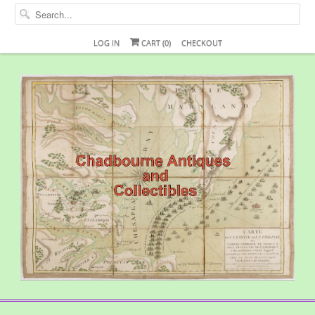
LOG IN
CART (
0
)
CHECKOUT