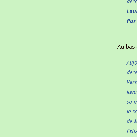
déce
Lou
Par
Au bas 
Aujo
dece
Vers
lav
sa m
le s
de M
Felix