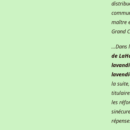
distribu
commune
maître 
Grand 
…Dans la
de LaHa
lavandi
lavendi
la suite
titulair
les réfo
sinécure
répenses