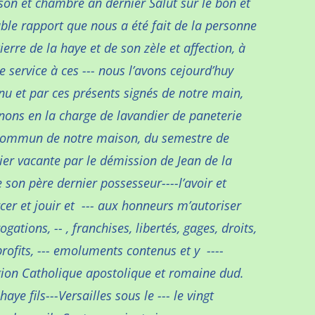
on et chambre an dernier Salut sur le bon et
ble rapport que nous a été fait de la personne
ierre de la haye et de son zèle et affection, à
e service à ces --- nous l’avons cejourd’huy
nu et par ces présents signés de notre main,
nons en la charge de lavandier de paneterie
commun de notre maison, du semestre de
ier vacante par le démission de Jean de la
 son père dernier possesseur----l’avoir et
cer et jouir et --- aux honneurs m’autoriser
ogations, -- , franchises, libertés, gages, droits,
 profits, --- emoluments contenus et y ----
gion Catholique apostolique et romaine dud.
haye fils---Versailles sous le --- le vingt