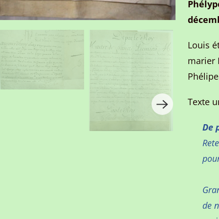
Phélyp
décemb
Louis é
marier 
Phélipe
Texte un
De 
Ret
pour
Gran
de n