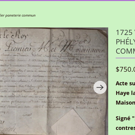
ndier paneterie commun
1725 
PHÉL
COM
$750.
Acte s
Haye l
Maison
Signé "
contre