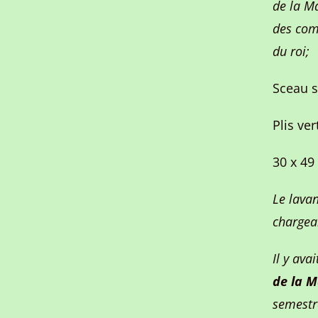
de la Ma
des com
du roi;
Sceau s
Plis ve
30 x 49
Le lavan
chargeai
Il y ava
de la M
semestr