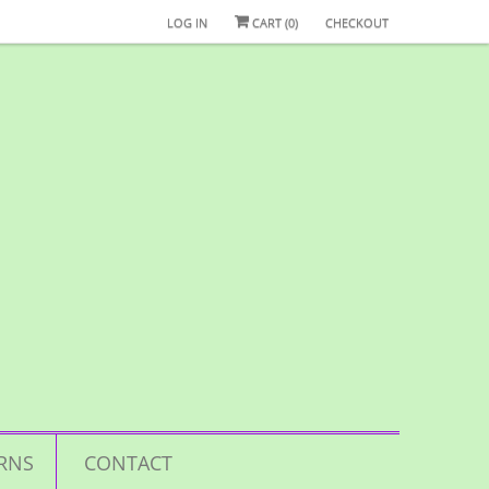
LOG IN
CART (
0
)
CHECKOUT
RNS
CONTACT