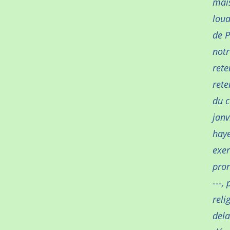
mais
loua
de P
notr
rete
rete
du 
janv
haye
exer
pror
---,
reli
dela