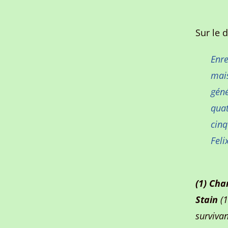
Sur le d
Enre
mais
géné
quat
cinq
Feli
(1)
Char
Stain
(
surviva