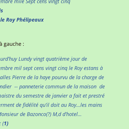
mbre mile Sept cens vingt cinq
is
 le Roy Phélipeaux
à gauche :
urd’huy Lundy vingt quatrième jour de
mbre mil sept cens vingt cinq le Roy estans à
alles Pierre de la haye pourvu de la charge de
andier -- panneterie commun de la maison de
aistre du semestre de janvier a fait et prestré
erment de fidélité qu’il doit au Roy…les mains
onsieur de Bazonco(?) M,d d’hotel…
 (
1)